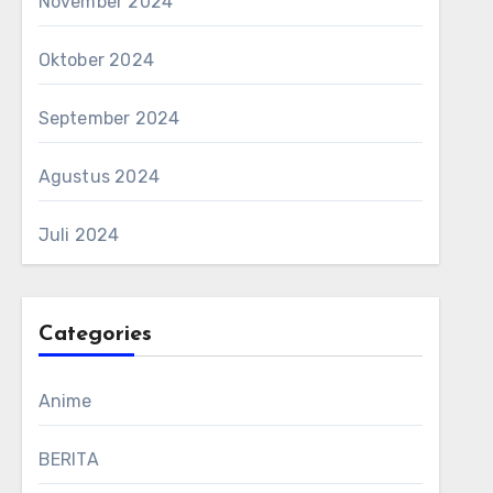
November 2024
Oktober 2024
September 2024
Agustus 2024
Juli 2024
Categories
Anime
BERITA