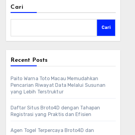
Cari
Cari
Recent Posts
Paito Warna Toto Macau Memudahkan
Pencarian Riwayat Data Melalui Susunan
yang Lebih Terstruktur
Daftar Situs Broto4D dengan Tahapan
Registrasi yang Praktis dan Efisien
Agen Togel Terpercaya Broto4D dan