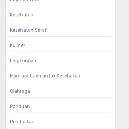
Kesehatan
Kesehatan Saraf
Kuliner
Lingkungan
Manfaat buah untuk Kesehatan
Olahraga
Panduan
Pendidikan