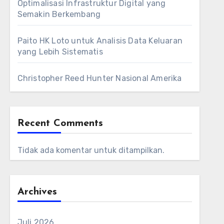
Optimalisasi Infrastruktur Digital yang
Semakin Berkembang
Paito HK Loto untuk Analisis Data Keluaran
yang Lebih Sistematis
Christopher Reed Hunter Nasional Amerika
Recent Comments
Tidak ada komentar untuk ditampilkan.
Archives
Juli 2026