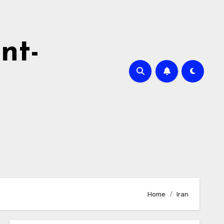
nt-
Home
Iran