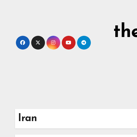
Skip
to
content
th
Iran