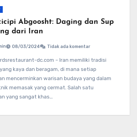
r
icipi Abgoosht: Daging dan Sup
ng dari Iran
min
08/03/2024
Tidak ada komentar
 yang kaya dan beragam, di mana setiap
an mencerminkan warisan budaya yang dalam
knik memasak yang cermat. Salah satu
an yang sangat khas…