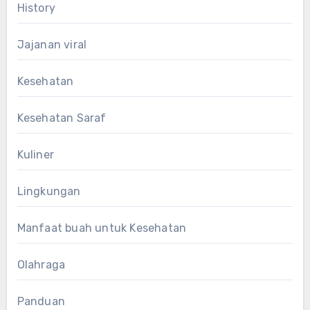
History
Jajanan viral
Kesehatan
Kesehatan Saraf
Kuliner
Lingkungan
Manfaat buah untuk Kesehatan
Olahraga
Panduan