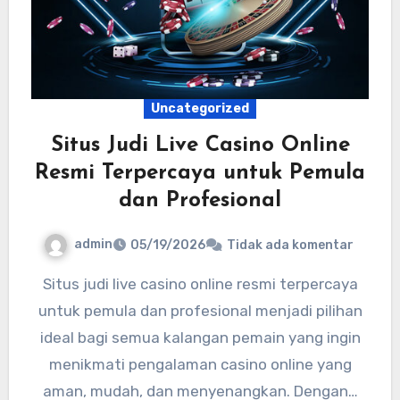
Uncategorized
Situs Judi Live Casino Online
Resmi Terpercaya untuk Pemula
dan Profesional
admin
05/19/2026
Tidak ada komentar
Situs judi live casino online resmi terpercaya
untuk pemula dan profesional menjadi pilihan
ideal bagi semua kalangan pemain yang ingin
menikmati pengalaman casino online yang
aman, mudah, dan menyenangkan. Dengan…