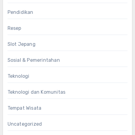
Pendidikan
Resep
Slot Jepang
Sosial & Pemerintahan
Teknologi
Teknologi dan Komunitas
Tempat Wisata
Uncategorized