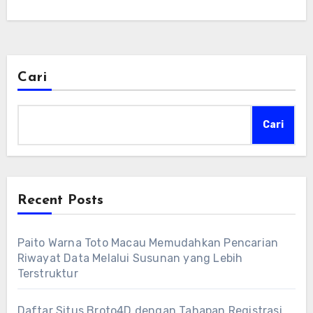
Cari
Cari
Recent Posts
Paito Warna Toto Macau Memudahkan Pencarian
Riwayat Data Melalui Susunan yang Lebih
Terstruktur
Daftar Situs Broto4D dengan Tahapan Registrasi