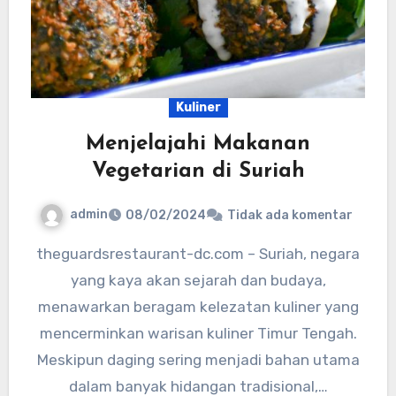
Kuliner
Menjelajahi Makanan
Vegetarian di Suriah
admin
08/02/2024
Tidak ada komentar
theguardsrestaurant-dc.com – Suriah, negara
yang kaya akan sejarah dan budaya,
menawarkan beragam kelezatan kuliner yang
mencerminkan warisan kuliner Timur Tengah.
Meskipun daging sering menjadi bahan utama
dalam banyak hidangan tradisional,…