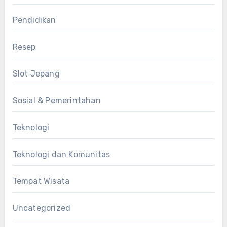
Pendidikan
Resep
Slot Jepang
Sosial & Pemerintahan
Teknologi
Teknologi dan Komunitas
Tempat Wisata
Uncategorized