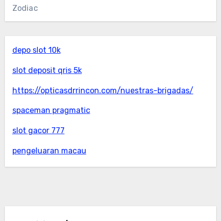
Zodiac
depo slot 10k
slot deposit qris 5k
https://opticasdrrincon.com/nuestras-brigadas/
spaceman pragmatic
slot gacor 777
pengeluaran macau