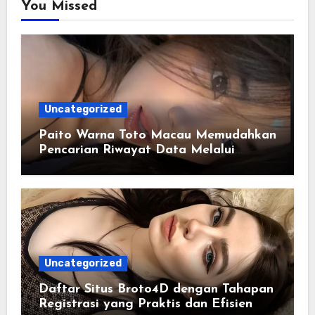
You Missed
Uncategorized
Paito Warna Toto Macau Memudahkan
Pencarian Riwayat Data Melalui
Susunan yang Lebih Terstruktur
Uncategorized
Daftar Situs Broto4D dengan Tahapan
Registrasi yang Praktis dan Efisien