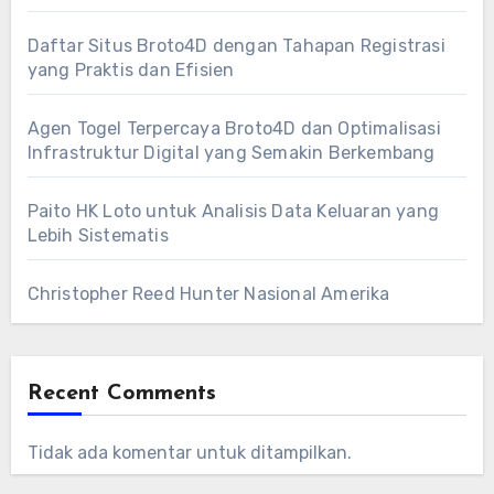
Daftar Situs Broto4D dengan Tahapan Registrasi
yang Praktis dan Efisien
Agen Togel Terpercaya Broto4D dan Optimalisasi
Infrastruktur Digital yang Semakin Berkembang
Paito HK Loto untuk Analisis Data Keluaran yang
Lebih Sistematis
Christopher Reed Hunter Nasional Amerika
Recent Comments
Tidak ada komentar untuk ditampilkan.