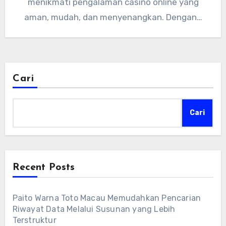
menikmati pengalaman casino online yang
aman, mudah, dan menyenangkan. Dengan…
Cari
Cari
Recent Posts
Paito Warna Toto Macau Memudahkan Pencarian
Riwayat Data Melalui Susunan yang Lebih
Terstruktur