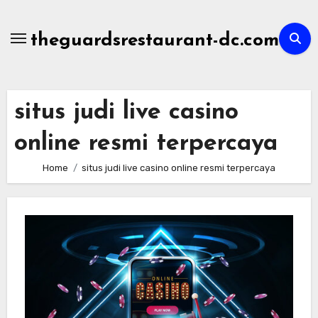
Skip
to
theguardsrestaurant-dc.com
content
situs judi live casino
online resmi terpercaya
Home
situs judi live casino online resmi terpercaya