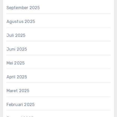
September 2025
Agustus 2025
Juli 2025
Juni 2025
Mei 2025
April 2025
Maret 2025
Februari 2025