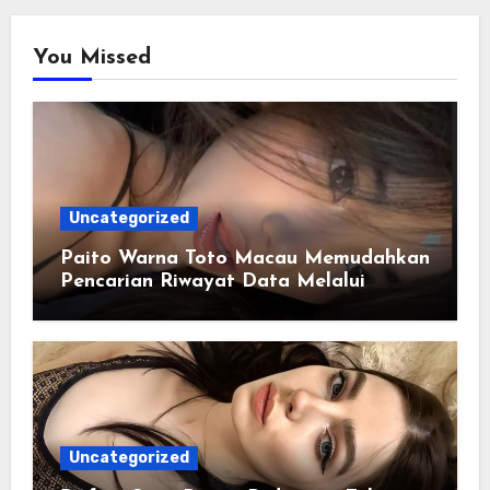
You Missed
Uncategorized
Paito Warna Toto Macau Memudahkan
Pencarian Riwayat Data Melalui
Susunan yang Lebih Terstruktur
Uncategorized