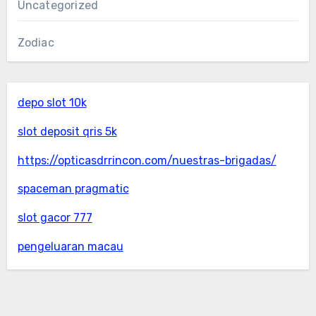
Uncategorized
Zodiac
depo slot 10k
slot deposit qris 5k
https://opticasdrrincon.com/nuestras-brigadas/
spaceman pragmatic
slot gacor 777
pengeluaran macau