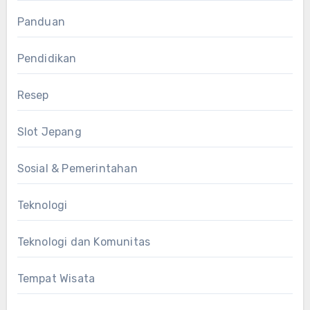
Panduan
Pendidikan
Resep
Slot Jepang
Sosial & Pemerintahan
Teknologi
Teknologi dan Komunitas
Tempat Wisata