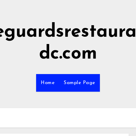
eguardsrestaura
dc.com
Home
Sample Page