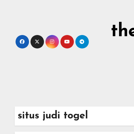
Skip
to
content
th
situs judi togel