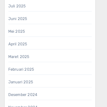
Juli 2025
Juni 2025
Mei 2025
April 2025
Maret 2025
Februari 2025
Januari 2025
Desember 2024