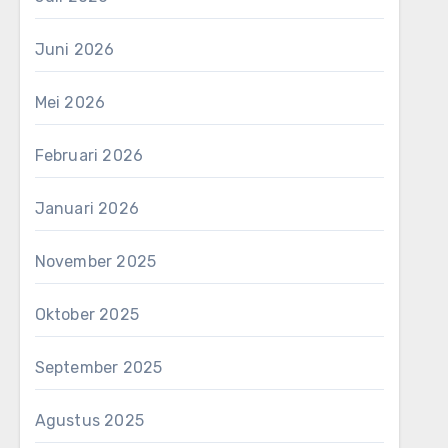
Juni 2026
Mei 2026
Februari 2026
Januari 2026
November 2025
Oktober 2025
September 2025
Agustus 2025