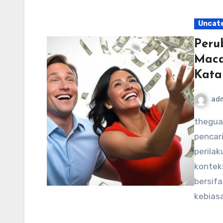
Uncat
Peru
Maca
Kata
ad
theguardsrestaurant-dc.com – Perubahan tren
pencar
perila
konteks
bersifa
kebias