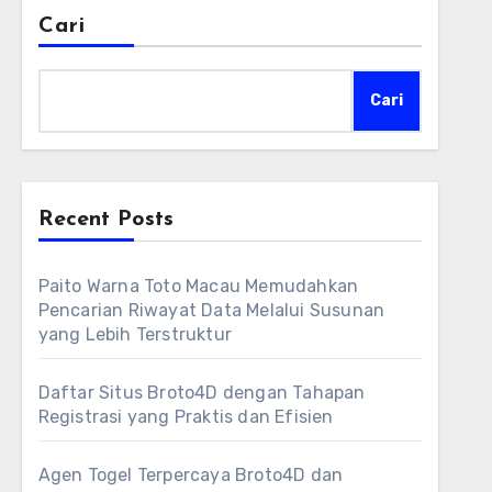
Cari
Cari
Recent Posts
Paito Warna Toto Macau Memudahkan
Pencarian Riwayat Data Melalui Susunan
yang Lebih Terstruktur
Daftar Situs Broto4D dengan Tahapan
Registrasi yang Praktis dan Efisien
Agen Togel Terpercaya Broto4D dan