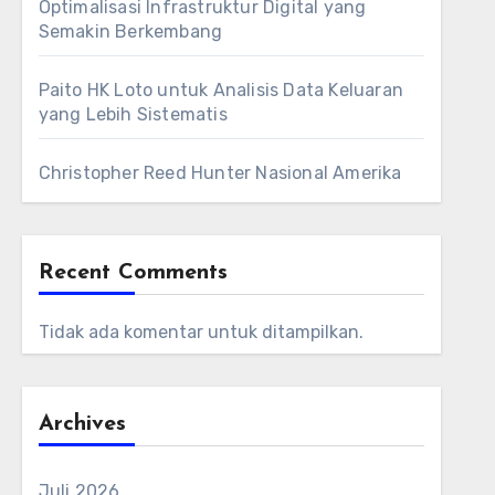
Optimalisasi Infrastruktur Digital yang
Semakin Berkembang
Paito HK Loto untuk Analisis Data Keluaran
yang Lebih Sistematis
Christopher Reed Hunter Nasional Amerika
Recent Comments
Tidak ada komentar untuk ditampilkan.
Archives
Juli 2026