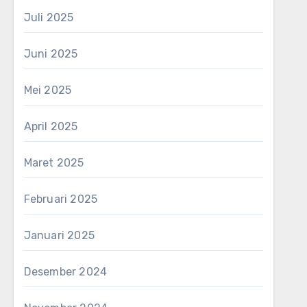
Juli 2025
Juni 2025
Mei 2025
April 2025
Maret 2025
Februari 2025
Januari 2025
Desember 2024