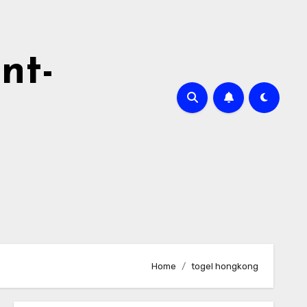
nt-
Home
togel hongkong