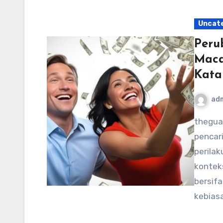
Uncat
Peru
Maca
Kata
ad
theguardsrestaurant-dc.com – Perubahan tren
pencar
perila
konteks
bersifa
kebias