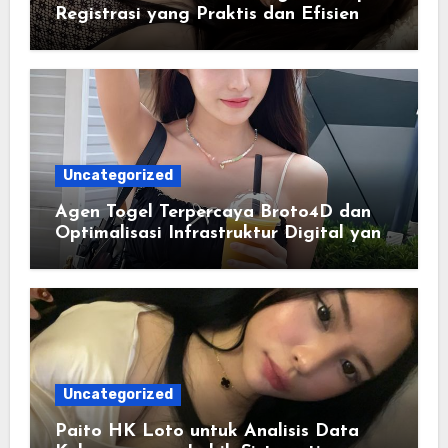
Registrasi yang Praktis dan Efisien
Uncategorized
Agen Togel Terpercaya Broto4D dan
Optimalisasi Infrastruktur Digital yang
Semakin Berkembang
Uncategorized
Paito HK Loto untuk Analisis Data