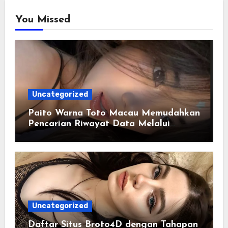
You Missed
Uncategorized
Paito Warna Toto Macau Memudahkan
Pencarian Riwayat Data Melalui
Susunan yang Lebih Terstruktur
Uncategorized
Daftar Situs Broto4D dengan Tahapan