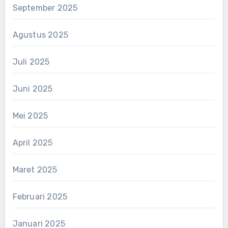
September 2025
Agustus 2025
Juli 2025
Juni 2025
Mei 2025
April 2025
Maret 2025
Februari 2025
Januari 2025