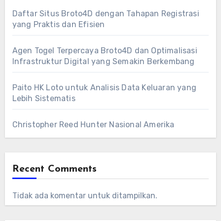
Daftar Situs Broto4D dengan Tahapan Registrasi
yang Praktis dan Efisien
Agen Togel Terpercaya Broto4D dan Optimalisasi
Infrastruktur Digital yang Semakin Berkembang
Paito HK Loto untuk Analisis Data Keluaran yang
Lebih Sistematis
Christopher Reed Hunter Nasional Amerika
Recent Comments
Tidak ada komentar untuk ditampilkan.