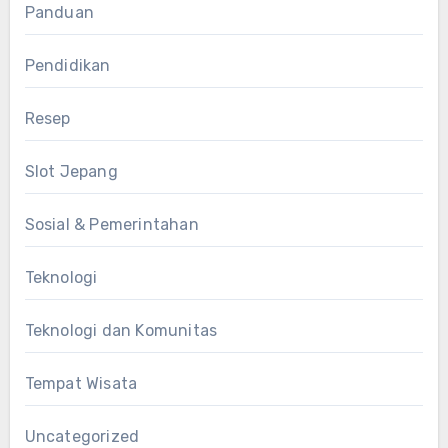
Panduan
Pendidikan
Resep
Slot Jepang
Sosial & Pemerintahan
Teknologi
Teknologi dan Komunitas
Tempat Wisata
Uncategorized