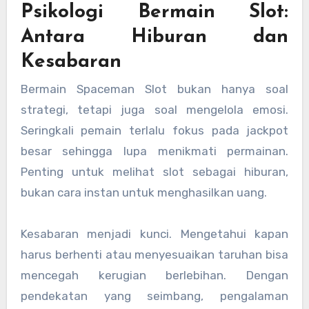
Psikologi Bermain Slot:
Antara Hiburan dan
Kesabaran
Bermain Spaceman Slot bukan hanya soal
strategi, tetapi juga soal mengelola emosi.
Seringkali pemain terlalu fokus pada jackpot
besar sehingga lupa menikmati permainan.
Penting untuk melihat slot sebagai hiburan,
bukan cara instan untuk menghasilkan uang.
Kesabaran menjadi kunci. Mengetahui kapan
harus berhenti atau menyesuaikan taruhan bisa
mencegah kerugian berlebihan. Dengan
pendekatan yang seimbang, pengalaman