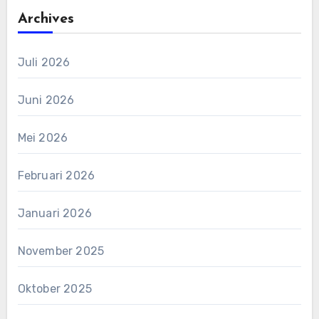
Archives
Juli 2026
Juni 2026
Mei 2026
Februari 2026
Januari 2026
November 2025
Oktober 2025