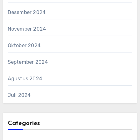
Desember 2024
November 2024
Oktober 2024
September 2024
Agustus 2024
Juli 2024
Categories