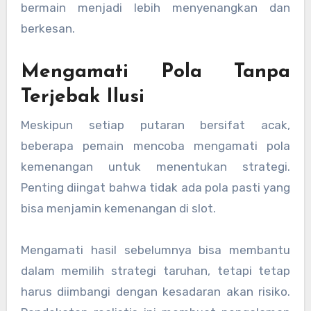
bermain menjadi lebih menyenangkan dan
berkesan.
Mengamati Pola Tanpa
Terjebak Ilusi
Meskipun setiap putaran bersifat acak,
beberapa pemain mencoba mengamati pola
kemenangan untuk menentukan strategi.
Penting diingat bahwa tidak ada pola pasti yang
bisa menjamin kemenangan di slot.
Mengamati hasil sebelumnya bisa membantu
dalam memilih strategi taruhan, tetapi tetap
harus diimbangi dengan kesadaran akan risiko.