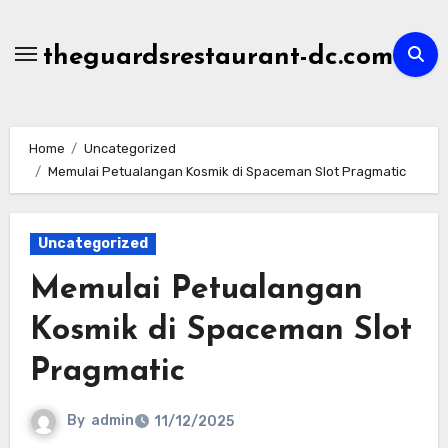
Skip
to
theguardsrestaurant-dc.com
content
Home
Uncategorized
Memulai Petualangan Kosmik di Spaceman Slot Pragmatic
Uncategorized
Memulai Petualangan
Kosmik di Spaceman Slot
Pragmatic
By
admin
11/12/2025