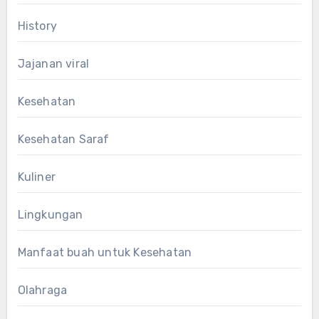
History
Jajanan viral
Kesehatan
Kesehatan Saraf
Kuliner
Lingkungan
Manfaat buah untuk Kesehatan
Olahraga