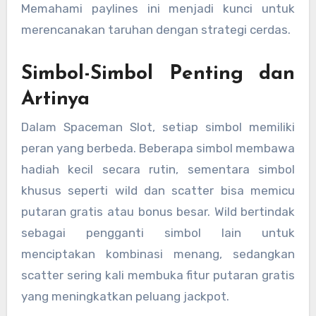
Memahami paylines ini menjadi kunci untuk
merencanakan taruhan dengan strategi cerdas.
Simbol-Simbol Penting dan
Artinya
Dalam Spaceman Slot, setiap simbol memiliki
peran yang berbeda. Beberapa simbol membawa
hadiah kecil secara rutin, sementara simbol
khusus seperti wild dan scatter bisa memicu
putaran gratis atau bonus besar. Wild bertindak
sebagai pengganti simbol lain untuk
menciptakan kombinasi menang, sedangkan
scatter sering kali membuka fitur putaran gratis
yang meningkatkan peluang jackpot.