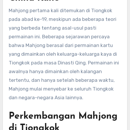
Mahjong pertama kali ditemukan di Tiongkok
pada abad ke-19, meskipun ada beberapa teori
yang berbeda tentang asal-usul pasti
permainan ini. Beberapa sejarawan percaya
bahwa Mahjong berasal dari permainan kartu
yang dimainkan oleh keluarga-keluarga kaya di
Tiongkok pada masa Dinasti Qing. Permainan ini
awalnya hanya dimainkan oleh kalangan
tertentu, dan hanya setelah beberapa waktu,
Mahjong mulai menyebar ke seluruh Tiongkok
dan negara-negara Asia lainnya.
Perkembangan Mahjong
di Tiongkok