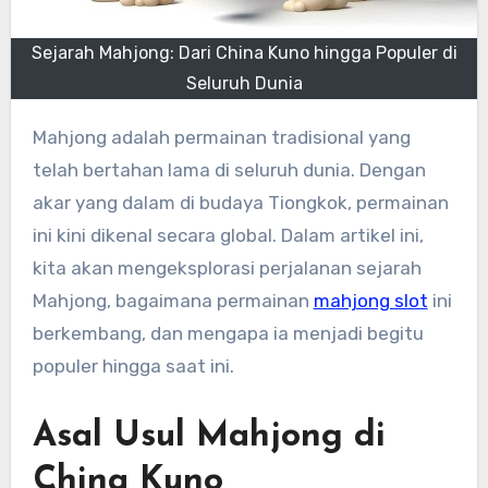
Sejarah Mahjong: Dari China Kuno hingga Populer di
Seluruh Dunia
Mahjong adalah permainan tradisional yang
telah bertahan lama di seluruh dunia. Dengan
akar yang dalam di budaya Tiongkok, permainan
ini kini dikenal secara global. Dalam artikel ini,
kita akan mengeksplorasi perjalanan sejarah
Mahjong, bagaimana permainan
mahjong slot
ini
berkembang, dan mengapa ia menjadi begitu
populer hingga saat ini.
Asal Usul Mahjong di
China Kuno