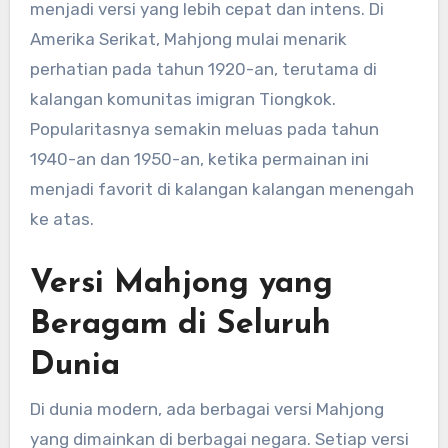
menjadi versi yang lebih cepat dan intens. Di
Amerika Serikat, Mahjong mulai menarik
perhatian pada tahun 1920-an, terutama di
kalangan komunitas imigran Tiongkok.
Popularitasnya semakin meluas pada tahun
1940-an dan 1950-an, ketika permainan ini
menjadi favorit di kalangan kalangan menengah
ke atas.
Versi Mahjong yang
Beragam di Seluruh
Dunia
Di dunia modern, ada berbagai versi Mahjong
yang dimainkan di berbagai negara. Setiap versi