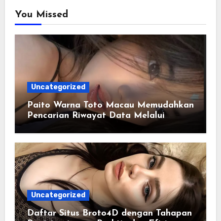
You Missed
Uncategorized
Paito Warna Toto Macau Memudahkan
Pencarian Riwayat Data Melalui
Susunan yang Lebih Terstruktur
Uncategorized
Daftar Situs Broto4D dengan Tahapan