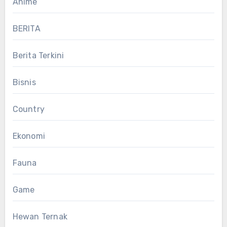
Anime
BERITA
Berita Terkini
Bisnis
Country
Ekonomi
Fauna
Game
Hewan Ternak