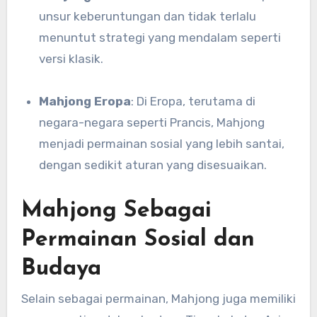
unsur keberuntungan dan tidak terlalu
menuntut strategi yang mendalam seperti
versi klasik.
Mahjong Eropa
: Di Eropa, terutama di
negara-negara seperti Prancis, Mahjong
menjadi permainan sosial yang lebih santai,
dengan sedikit aturan yang disesuaikan.
Mahjong Sebagai
Permainan Sosial dan
Budaya
Selain sebagai permainan, Mahjong juga memiliki