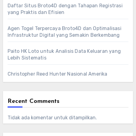
Daftar Situs Broto4D dengan Tahapan Registrasi
yang Praktis dan Efisien
Agen Togel Terpercaya Broto4D dan Optimalisasi
Infrastruktur Digital yang Semakin Berkembang
Paito HK Loto untuk Analisis Data Keluaran yang
Lebih Sistematis
Christopher Reed Hunter Nasional Amerika
Recent Comments
Tidak ada komentar untuk ditampilkan.