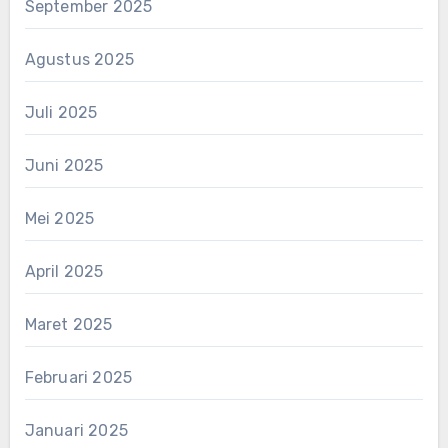
September 2025
Agustus 2025
Juli 2025
Juni 2025
Mei 2025
April 2025
Maret 2025
Februari 2025
Januari 2025