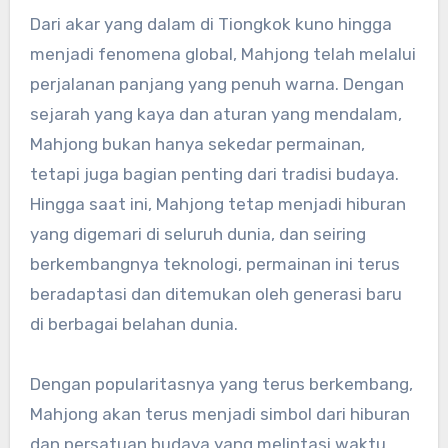
Dari akar yang dalam di Tiongkok kuno hingga
menjadi fenomena global, Mahjong telah melalui
perjalanan panjang yang penuh warna. Dengan
sejarah yang kaya dan aturan yang mendalam,
Mahjong bukan hanya sekedar permainan,
tetapi juga bagian penting dari tradisi budaya.
Hingga saat ini, Mahjong tetap menjadi hiburan
yang digemari di seluruh dunia, dan seiring
berkembangnya teknologi, permainan ini terus
beradaptasi dan ditemukan oleh generasi baru
di berbagai belahan dunia.
Dengan popularitasnya yang terus berkembang,
Mahjong akan terus menjadi simbol dari hiburan
dan persatuan budaya yang melintasi waktu