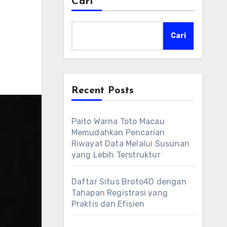
Cari
Cari
Recent Posts
Paito Warna Toto Macau
Memudahkan Pencarian
Riwayat Data Melalui Susunan
yang Lebih Terstruktur
Daftar Situs Broto4D dengan
Tahapan Registrasi yang
Praktis dan Efisien