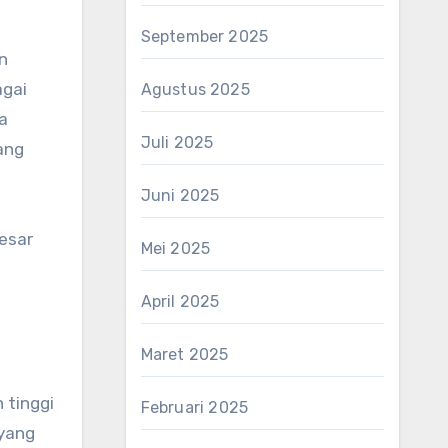
September 2025
n
agai
Agustus 2025
a
Juli 2025
ang
Juni 2025
besar
Mei 2025
April 2025
Maret 2025
 tinggi
Februari 2025
 yang