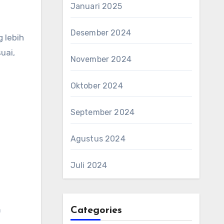
Januari 2025
Desember 2024
 lebih
uai,
November 2024
Oktober 2024
September 2024
Agustus 2024
Juli 2024
m
Categories