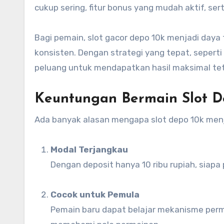
cukup sering, fitur bonus yang mudah aktif, sert
Bagi pemain, slot gacor depo 10k menjadi daya
konsisten. Dengan strategi yang tepat, sepert
peluang untuk mendapatkan hasil maksimal tet
Keuntungan Bermain Slot D
Ada banyak alasan mengapa slot depo 10k menjad
Modal Terjangkau
Dengan deposit hanya 10 ribu rupiah, siapa 
Cocok untuk Pemula
Pemain baru dapat belajar mekanisme perm