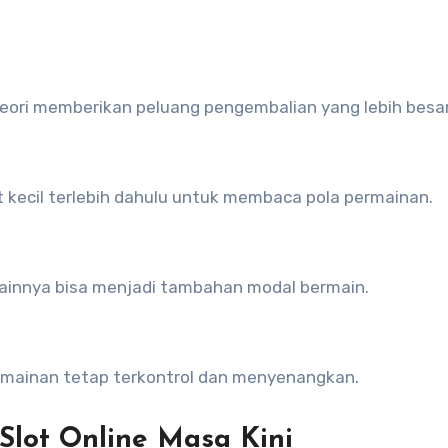
 teori memberikan peluang pengembalian yang lebih besar
 kecil terlebih dahulu untuk membaca pola permainan.
lainnya bisa menjadi tambahan modal bermain.
rmainan tetap terkontrol dan menyenangkan.
Slot Online Masa Kini