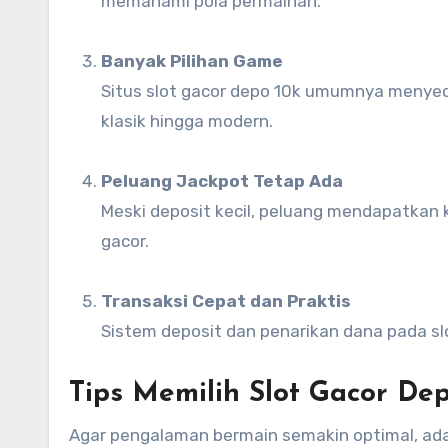
memahami pola permainan.
Banyak Pilihan Game
Situs slot gacor depo 10k umumnya menyedia
klasik hingga modern.
Peluang Jackpot Tetap Ada
Meski deposit kecil, peluang mendapatkan 
gacor.
Transaksi Cepat dan Praktis
Sistem deposit dan penarikan dana pada sl
Tips Memilih Slot Gacor De
Agar pengalaman bermain semakin optimal, ada 