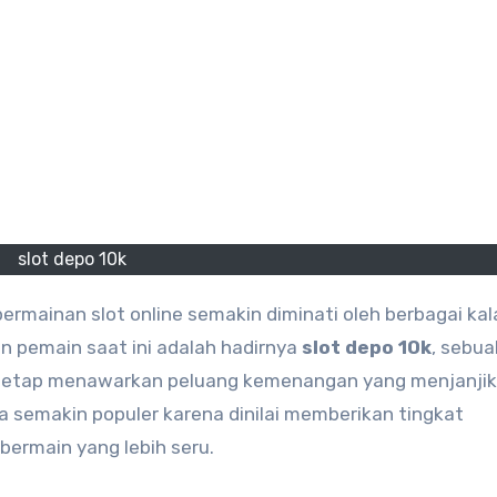
slot depo 10k
an pemain saat ini adalah hadirnya
slot depo 10k
, sebua
n tetap menawarkan peluang kemenangan yang menjanjik
a semakin populer karena dinilai memberikan tingkat
ermain yang lebih seru.